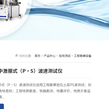
您的位置：
首页
>
产品中心
>
现场测试
>
工程勘察设备
 孔中激振式（P·S）波速测试仪
中激振式（P·S）波速测试仪适用工程勘察岩石土层PS波测试；划
场地类别；工程地质勘查、铁路勘测、地震评价、地质灾害监
..