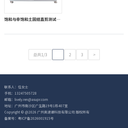
饱和与非饱和土固结直剪测试系统HC-UST
总共1/3
1
2
3
>
联系人：任女士
手机：13247505728
邮箱：lively.ren@asupr.com
地址：广州市南沙区广生路19号1栋407室
Copyright © @2026 广州奥速谱科技有限公司 版权所有
备案号：
粤ICP备2026001915号