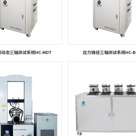
动态三轴测试系统HC-MDT
应力路径三轴测试系统HC-B