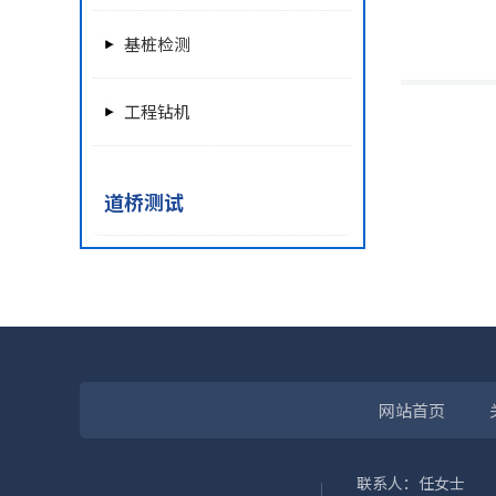
基桩检测
工程钻机
道桥测试
网站首页
联系人：任女士