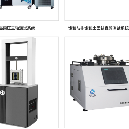
高围压三轴测试系统
饱和与非饱和土固结直剪测试系统H