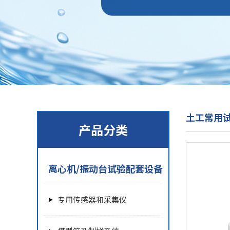
土工常用
产品分类
离心机/振动台试验配套设备
专用传感器和采集仪