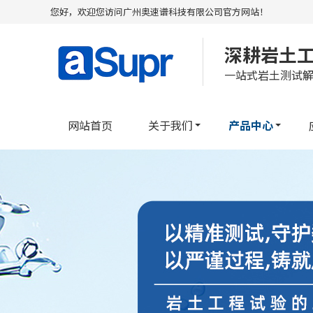
您好，欢迎您访问广州奥速谱科技有限公司官方网站！
深耕岩土
一站式岩土测试
网站首页
关于我们
产品中心