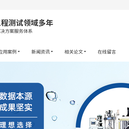
工程测试领域多年
解决方案服务体系
应用案例
新闻资讯
相关论文
在线留言