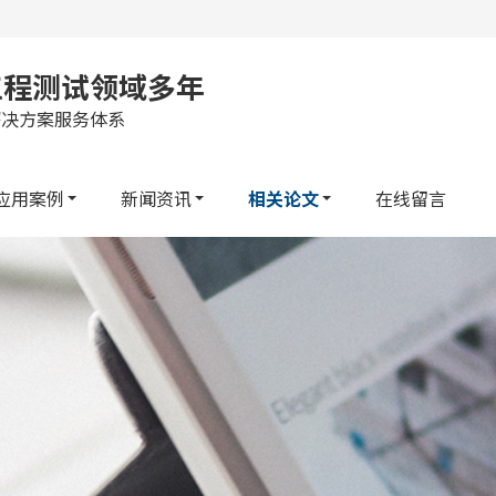
工程测试领域多年
解决方案服务体系
应用案例
新闻资讯
相关论文
在线留言