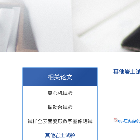
其他岩土
相关论文
离心机试验
振动台试验
试样全表面变形数字图像测试
08-压实高岭
其他岩土试验