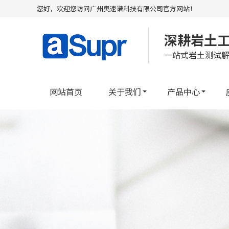
您好，欢迎您访问广州奥速谱科技有限公司官方网站！
深耕岩土
一站式岩土测试
网站首页
关于我们
产品中心