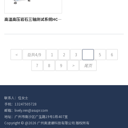
高温高压岩石三轴测试系统HC-HPRT
<
总共4/9
1
2
3
4
5
6
7
8
9
>
尾页
联系人：任女士
手机：13247505728
邮箱：lively.ren@asupr.com
地址：广州市南沙区广生路19号1栋407室
Copyright © @2026 广州奥速谱科技有限公司 版权所有