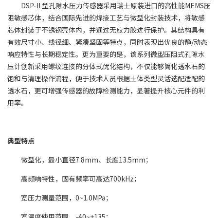
DSP-II 型孔隙水压力传感器采用瑞士原装进口的高性能MEMS压
阻敏感芯体，结合国际先进的焊接工艺与微型化封装技术，将敏感
芯体封装于不锈钢壳体内，并通过无应力胶进行保护。其结构具有
有效尺寸小、线径细、紧凑坚固等特点，同时表现出优良的静/动态
响应特性与长期稳定性。更为重要的是，该系列微型压阻式孔隙水
压计创新采用螺纹连接的分体式优化结构，不仅能够简化透水石的
饱和与清理操作流程，便于技术人员根据土体类型灵活选配适配的
透水石，更可增强传感器的故障检测能力，显著提升核心元件的利
用率。
典型特点
微型化，最小直径7.8mm、长度13.5mm；
高频响特性，固有频率可高达700kHz；
宽压力测量范围，0~1.0MPa；
宽温度使用范围，-40~+135；